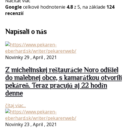
Načítať viac
Google
celkové hodnotenie
4.8
z 5,
na základe
124
recenzií
Napísali
o nás
Novinky
29 , April , 2021
Z michelinskej reštaurácie Noro odišiel
do malebnej obce, s kamarátkou otvorili
pekáreň. Teraz pracujú aj 22 hodín
denne
čítaj viac...
Novinky
23 , April , 2021