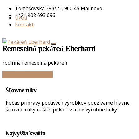
Tomášovská 393/22, 900 45 Malinovo
+421 908 693 696
Úvod
Kontakt
Remeselná pekáreň
Eberhard
rodinná remeselná pekáreň
dvojtýždenná ponuka
Šikovné
ruky
Počas prípravy poctivých výrobkov používame hlavne
šikovné ruky našich pekárov a nie výrobné linky.
Najvyššia
kvalita