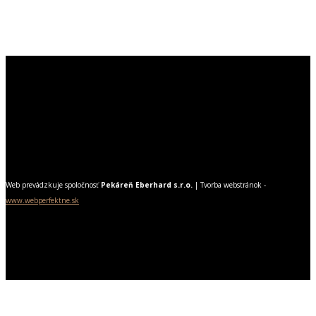
Chlieb, na ktorý bez mihnutia oka povieme, že je najlepší
v našom živote. A to vďaka láske, ktorú do neho vkladáme
a ponúkame Vám, našim zákazníkom.
Web prevádzkuje spoločnosť
Pekáreň Eberhard s.r.o.
| Tvorba webstránok -
www.webperfektne.sk