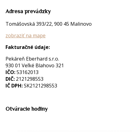
Adresa prevádzky
Tomášovská 393/22, 900 45 Malinovo
zobraziť na mape
Fakturačné údaje:
Pekáreň Eberhard s.r.o.
930 01 Veľké Blahovo 321
IČO:
53162013
DIČ:
2121298553
IČ DPH:
SK2121298553
Otváracie hodiny
Pondelok
Zatvorené